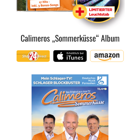
Calimeros „Sommerküsse“ Album
Shop24Direct
iTunes
Amazon