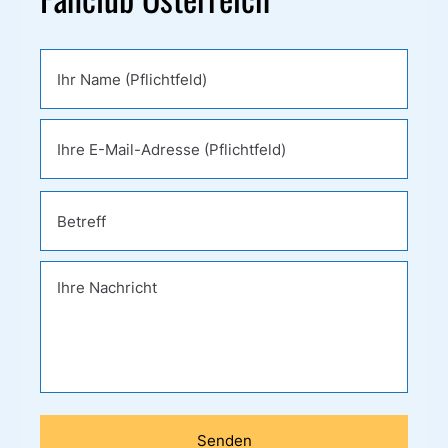
Bitte
lasse
dieses
Feld
leer.
Bitte
lasse